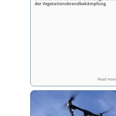
der Vegetationsbrandbekämpfung
Read mor