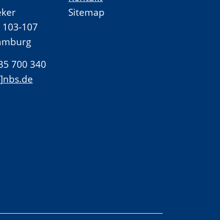
ker
Sitemap
. 103-107
amburg
 35 700 340
t]nbs.de