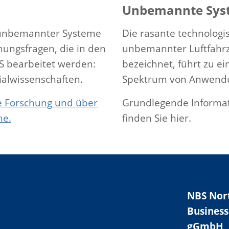
Unbemannte Sys
unbemannter Systeme
Die rasante technologi
hungsfragen, die in den
unbemannter Luftfahrz
S bearbeitet werden:
bezeichnet, führt zu 
zialwissenschaften.
Spektrum von Anwendun
re Forschung und über
Grundlegende Informat
he.
finden Sie hier.
NBS Nor
Business
gGmbH