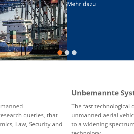
Mehr dazu
Mehr dazu
Unbemannte Sys
unmanned
The fast technological 
research queries, that
unmanned aerial vehicl
omics, Law, Security and
to a widening spectrum 
technology.