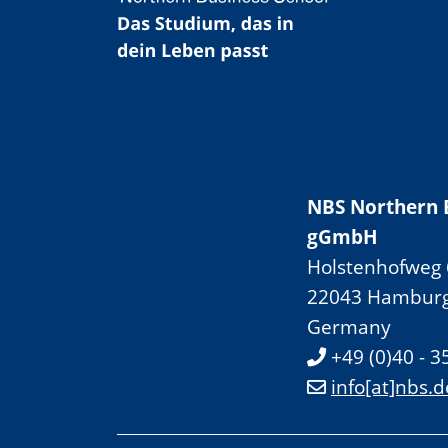
NBS Northern 
gGmbH
Holstenhofweg 
22043 Hambur
Germany
+49 (0)40 - 3
info[at]nbs.d