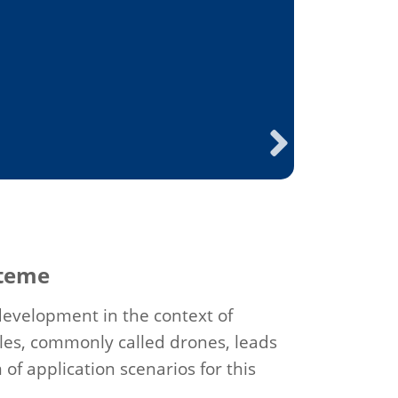
Next
teme
development in the context of
es, commonly called drones, leads
of application scenarios for this