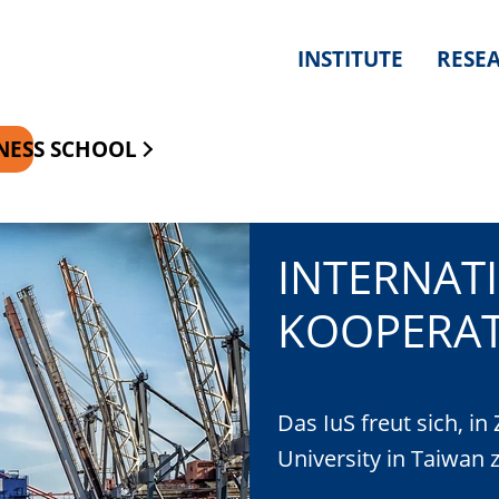
INSTITUTE
RESE
NESS SCHOOL
INTERNAT
INSTITUT 
INSTITUT 
KOOPERA
UNBEMAN
UNBEMAN
Das IuS freut sich, i
Erfolgreiche Gutachte
FlyNex - Ausgründung
University in Taiwan 
Bundesjustizminister
SpinLab