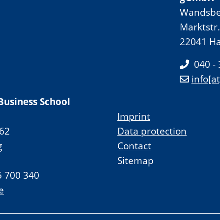
Wandsbe
Marktstr
22041 H
040 -
info[a
Business School
Imprint
62
Data protection
g
Contact
Sitemap
5 700 340
e