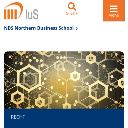
Suche
Menü
NBS Northern Business School
Zur Navigation springen
Zum Inhalt springen
RECHT