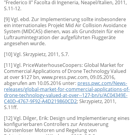
"Frederico II" Facolta di Ingeneria, Neapel/Italien, 2011,
S.11-12.
[9] Vgl. ebd. Zur Implementierung sollte insbesondere
ein internationales Projekt Mid Air Collision Avoidance
System (MIDCAS) dienen, was als Grundstein für eine
Luftraumintegration der aufgeführten Fluggeräte
angesehen wurde.
[10] Vgl. Skrzypietz, 2011, S.7.
[11] Vgl. PriceWaterhouseCoopers: Global Market for
Commercial Applications of Drone Technology Valued
at over $127 bn, www.press.pwc.com, 09.05.2016,
abgerufen am 10.05.2016 unter:
press.pwc.com/News-
releases/global-market-for-commercial-applications-of-
drone-technology-valued-at-over--127-bn/s/AC04349E-
C40D-4767-9F92-A4D219860CD2
; Skrzypietz, 2011,
S.11ff.
[12] Vgl. Dilger, Erik: Design und Implementierung eines
konfigurierbaren Controllers zur Ansteuerung
bürstenloser Motoren und Regelung von