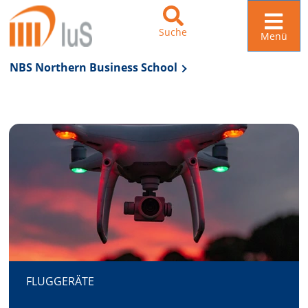
Suche
Menü
NBS Northern Business School
Zur Navigation springen
Zum Inhalt springen
FLUGGERÄTE