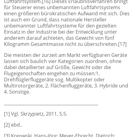
Luftfahrtsystem.[16] Dieses Erlaubnisverfahren bringt
für Steuerer eines unbemannten Luftfahrtsystems
einen größeren bürokratischen Aufwand mit sich. Dies
ist auch ein Grund, dass nationale Hersteller
unbemannter Luftfahrtsysteme für den gezielten
Einsatz in der Industrie bei der Entwicklung unter
anderem darauf achteten, das Gewicht von fünf
Kilogramm Gesamtmasse nicht zu überschreiten.[17]
Die meisten der zurzeit am Markt verfügbaren Geräte
lassen sich baulich vier Kategorien zuordnen, ohne
dabei detaillierter auf Größe, Gewicht oder die
Flugeigenschaften eingehen zu müssen:1.
Drehflüglerfluggeräte sog. Multikopter oder
Multirotorgeräte, 2. Flächenfluggeräte, 3. Hybride und
4. Sonstige.
____________________________________________
[1] Vgl. Skrzypietz, 2011, S.5.
[2] ebd..
[3] Kreowski, Hans-Jörg; Meyer-Ebrecht, Dietrich: