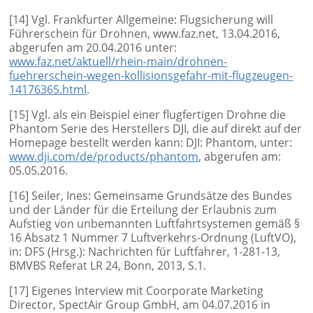
[14] Vgl. Frankfurter Allgemeine: Flugsicherung will
Führerschein für Drohnen, www.faz.net, 13.04.2016,
abgerufen am 20.04.2016 unter:
www.faz.net/aktuell/rhein-main/drohnen-
fuehrerschein-wegen-kollisionsgefahr-mit-flugzeugen-
14176365.html
.
[15] Vgl. als ein Beispiel einer flugfertigen Drohne die
Phantom Serie des Herstellers DJI, die auf direkt auf der
Homepage bestellt werden kann: DJI: Phantom, unter:
www.dji.com/de/products/phantom
, abgerufen am:
05.05.2016.
[16] Seiler, Ines: Gemeinsame Grundsätze des Bundes
und der Länder für die Erteilung der Erlaubnis zum
Aufstieg von unbemannten Luftfahrtsystemen gemäß §
16 Absatz 1 Nummer 7 Luftverkehrs-Ordnung (LuftVO),
in: DFS (Hrsg.): Nachrichten für Luftfahrer, 1-281-13,
BMVBS Referat LR 24, Bonn, 2013, S.1.
[17] Eigenes Interview mit Coorporate Marketing
Director, SpectAir Group GmbH, am 04.07.2016 in