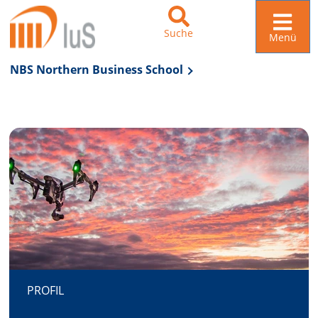
Suche
Menü
NBS Northern Business School
Zur Navigation springen
Zum Inhalt springen
PROFIL